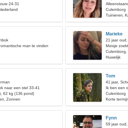
rouw 24-31
Alleenstaan
Nederland
Culemborg
Tuinieren, K
Marieke
enbok
21 jaar oud,
romantische man te vinden
Meisje zoekt
Culemborg,
Huwelijk
Tom
erman
41 jaar, Sch
k naar een stel 33-41
Ik ben een 
), 62 kg (136 pond)
vrouw nodig
Culemborg
en, Zonnen
Korte termijn
Fynn
59 jaar oud