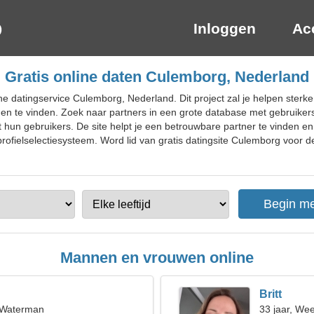
Inloggen
Ac
Gratis online daten Culemborg, Nederland
ne datingservice Culemborg, Nederland. Dit project zal je helpen ster
gen te vinden. Zoek naar partners in een grote database met gebruikersp
un gebruikers. De site helpt je een betrouwbare partner te vinden en
rofielselectiesysteem. Word lid van gratis datingsite Culemborg voor de
Mannen en vrouwen online
Britt
, Waterman
33 jaar, We