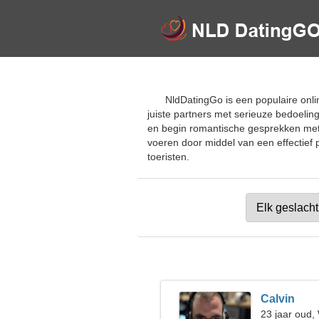
NldDatingGo is een populaire onli
juiste partners met serieuze bedoelin
en begin romantische gesprekken met h
voeren door middel van een effectief p
toeristen.
Calvin
23 jaar oud