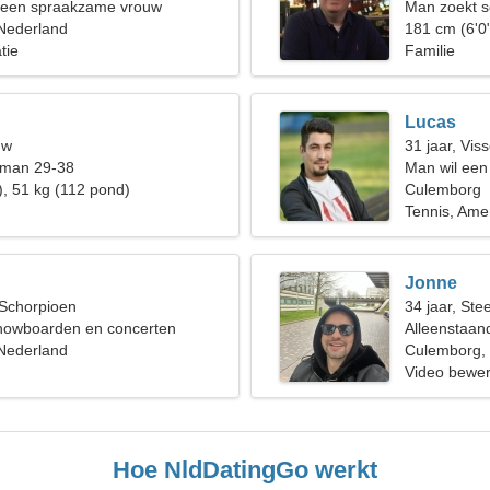
n een spraakzame vrouw
Man zoekt 
Nederland
181 cm (6'0
tie
Familie
Lucas
uw
31 jaar, Vis
 man 29-38
Man wil een
), 51 kg (112 pond)
Culemborg
Tennis, Ame
Jonne
 Schorpioen
34 jaar, St
snowboarden en concerten
Alleenstaan
Nederland
Culemborg,
Video bewer
lucht
Hoe NldDatingGo werkt