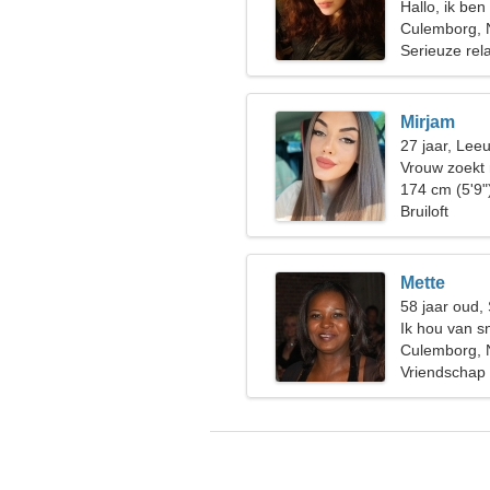
Hallo, ik be
Culemborg, 
Serieuze rela
Mirjam
27 jaar, Lee
Vrouw zoekt
174 cm (5'9"
Bruiloft
Mette
58 jaar oud,
Ik hou van 
Culemborg, 
Vriendschap