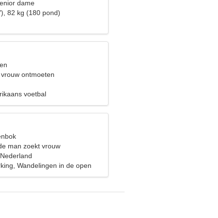
senior dame
"), 82 kg (180 pond)
sen
 vrouw ontmoeten
rikaans voetbal
eenbok
de man zoekt vrouw
 Nederland
king, Wandelingen in de open