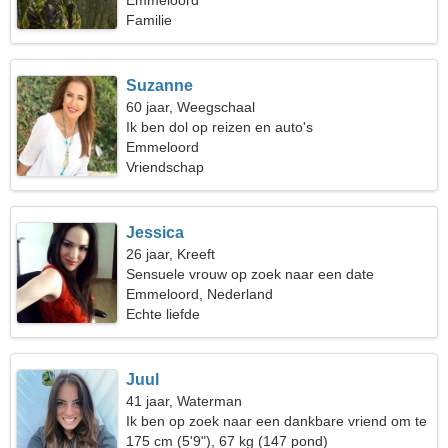
fantastische vrouw
Emmeloord
Familie
Suzanne
60 jaar, Weegschaal
Ik ben dol op reizen en auto's
Emmeloord
Vriendschap
Jessica
26 jaar, Kreeft
Sensuele vrouw op zoek naar een date
Emmeloord, Nederland
Echte liefde
Juul
41 jaar, Waterman
Ik ben op zoek naar een dankbare vriend om te
skiën
175 cm (5'9"), 67 kg (147 pond)