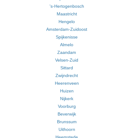
's-Hertogenbosch
Maastricht
Hengelo
Amsterdam-Zuidoost
Spijkenisse
Almelo
Zaandam
Velsen-Zuid
Sittard
Zwijndrecht
Heerenveen
Huizen
Nijkerk
Voorburg
Beverwijk
Brunssum
Uithoorn
Heemstede