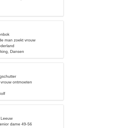
ansen
eenbok
de man zoekt vrouw
ederland
king, Dansen
gschutter
 vrouw ontmoeten
olf
, Leeuw
enior dame 49-56