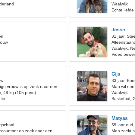
derland
samen te d
Waalwijk
Echte liefde
Jesse
en
31 jaar, St
rouw
Alleenstaan
Waalwijk, N
Video bewer
Gijs
uw
33 jaar, Boo
ge vrouw is op zoek naar een
Man wil een
), 48 kg (105 pond)
Waalwijk
tie
Basketbal, G
Matyas
gschaal
59 jaar oud
ccountant op zoek naar een
Man zoekt s