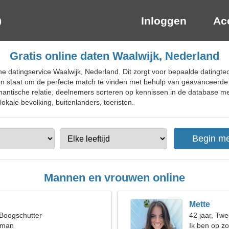
Inloggen
Ac
Gratis online daten Waalwijk, Nederland
ne datingservice Waalwijk, Nederland. Dit zorgt voor bepaalde datingtec
 in staat om de perfecte match te vinden met behulp van geavanceerde cr
omantische relatie, deelnemers sorteren op kennissen in de database m
lokale bevolking, buitenlanders, toeristen.
Mannen en vrouwen online
Mette
 Boogschutter
42 jaar, Twe
 man
Ik ben op z