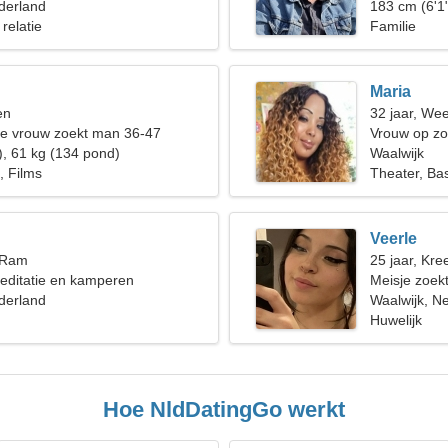
derland
183 cm (6'1
 relatie
Familie
Maria
en
32 jaar, We
de vrouw zoekt man 36-47
Vrouw op zo
), 61 kg (134 pond)
Waalwijk
, Films
Theater, Ba
Veerle
, Ram
25 jaar, Kree
editatie en kamperen
Meisje zoekt
derland
Waalwijk, N
Huwelijk
Hoe NldDatingGo werkt