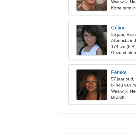
mooie vrouw
Waalwijk, Ne
Korte termijn
Céline
35 jaar, Viss
Alleenstaan
174 cm (5'9"
Gezond eten
Femke
57 jaar oud
Ik hou van m
Waalwijk, Ne
Bruiloft