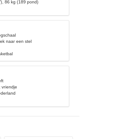
"), 86 kg (189 pond)
egschaal
ek naar een stel
sketbal
ft
 vriendje
ederland