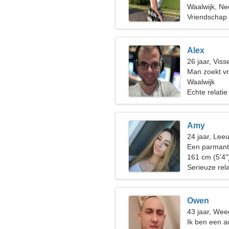
Waalwijk, Ne
Vriendschap
Alex
26 jaar, Viss
Man zoekt v
Waalwijk
Echte relatie
Amy
24 jaar, Lee
Een parmanti
relatie
161 cm (5'4"
Serieuze rela
Owen
43 jaar, Wee
Ik ben een a