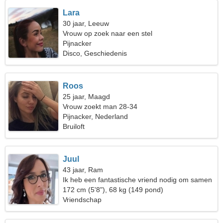
Lara
30 jaar, Leeuw
Vrouw op zoek naar een stel
Pijnacker
Disco, Geschiedenis
Roos
25 jaar, Maagd
Vrouw zoekt man 28-34
Pijnacker, Nederland
Bruiloft
Juul
43 jaar, Ram
Ik heb een fantastische vriend nodig om samen
te reizen
172 cm (5'8"), 68 kg (149 pond)
Vriendschap