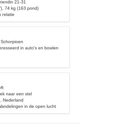
riendin 21-31
"), 74 kg (163 pond)
 relatie
, Schorpioen
eresseerd in auto's en bowlen
n
ft
ek naar een stel
, Nederland
Wandelingen in de open lucht