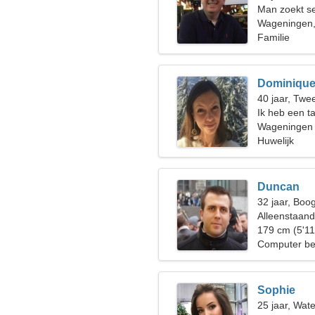
Man zoekt s
Wageningen,
Familie
Dominiqu
40 jaar, Twe
Ik heb een t
gaan kampe
Wageningen
Huwelijk
Duncan
32 jaar, Boo
Alleenstaan
179 cm (5'11
Computer be
Sophie
25 jaar, Wat