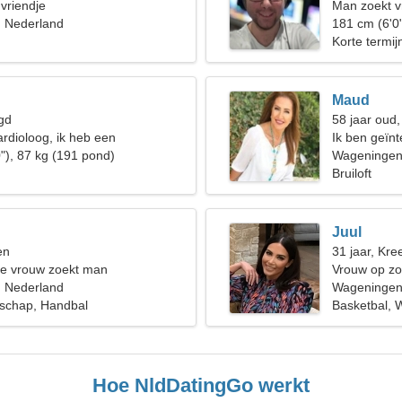
 vriendje
Man zoekt v
 Nederland
181 cm (6'0
Korte termijn
Maud
gd
58 jaar oud
ardioloog, ik heb een
Ik ben geïnt
e vrouw nodig
"), 87 kg (191 pond)
Wageninge
Bruiloft
Juul
en
31 jaar, Kree
de vrouw zoekt man
Vrouw op zo
 Nederland
Wageningen
schap, Handbal
Basketbal, 
Hoe NldDatingGo werkt