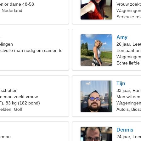
enior dame 48-58
Vrouw zoek
 Nederland
Wageninge
Serieuze rel
e
Amy
elingen
26 jaar, Le
actvolle man nodig om samen te
Een aanhank
ren
Wageningen
Echte liefde
Tijn
gschutter
33 jaar, Ra
de man zoekt vrouw
Man wil een
"), 83 kg (182 pond)
Wageninge
elden, Golf
Auto's, Bio
Dennis
erman
24 jaar, Le