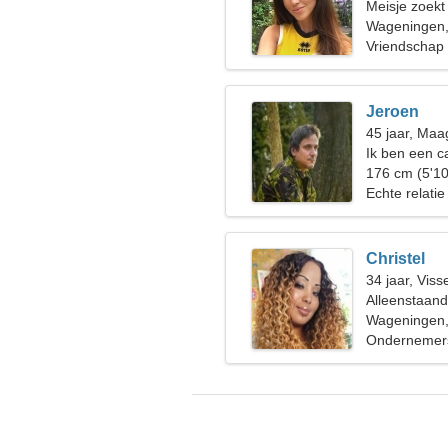
Meisje zoekt
Wageningen,
Vriendschap
Jeroen
45 jaar, Maa
Ik ben een c
aanhankelijk
176 cm (5'10
Echte relatie
Christel
34 jaar, Viss
Alleenstaan
Wageningen,
Ondernemer