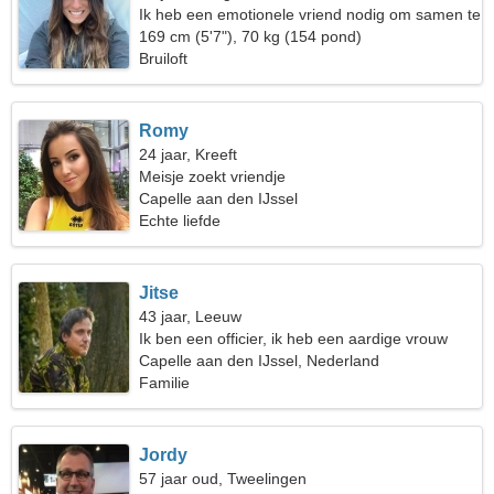
Ik heb een emotionele vriend nodig om samen te
reizen
169 cm (5'7"), 70 kg (154 pond)
Bruiloft
Romy
24 jaar, Kreeft
Meisje zoekt vriendje
Capelle aan den IJssel
Echte liefde
Jitse
43 jaar, Leeuw
Ik ben een officier, ik heb een aardige vrouw
nodig
Capelle aan den IJssel, Nederland
Familie
Jordy
57 jaar oud, Tweelingen