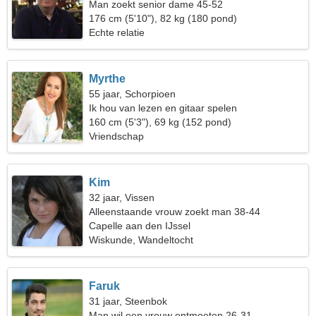
Man zoekt senior dame 45-52
176 cm (5'10"), 82 kg (180 pond)
Echte relatie
Myrthe
55 jaar, Schorpioen
Ik hou van lezen en gitaar spelen
160 cm (5'3"), 69 kg (152 pond)
Vriendschap
Kim
32 jaar, Vissen
Alleenstaande vrouw zoekt man 38-44
Capelle aan den IJssel
Wiskunde, Wandeltocht
Faruk
31 jaar, Steenbok
Man wil een vrouw ontmoeten 26-31