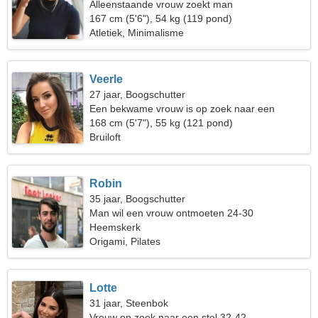
Alleenstaande vrouw zoekt man
167 cm (5'6"), 54 kg (119 pond)
Atletiek, Minimalisme
Veerle
27 jaar, Boogschutter
Een bekwame vrouw is op zoek naar een
serieuze relatie
168 cm (5'7"), 55 kg (121 pond)
Bruiloft
Robin
35 jaar, Boogschutter
Man wil een vrouw ontmoeten 24-30
Heemskerk
Origami, Pilates
Lotte
31 jaar, Steenbok
Vrouw op zoek naar een stel 32-42