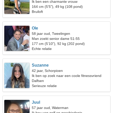
Ik ben een charmante vrouw
164 cm (5'5"), 49 kg (108 pond)
Bruiloft
Ole
58 jaar oud, Tweelingen
Man zoekt senior dame 51-55
177 cm (5'10"), 92 kg (202 pond)
Echte relatie
Suzanne
42 jaar, Schorpioen
Ik ben op zoek naar een coole fitnessvriend
Dalfsen
Serieuze relatie
Juul
57 jaar oud, Waterman
Ik hou van golf en geschiedenis