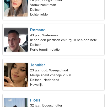
24 jaar, Boogschutter
Vrouw zoekt man
Dalfsen
Echte liefde
Romano
43 jaar, Waterman
Ik ben een plastisch chirurg, ik heb een hete
vrouw nodig
Dalfsen
Korte termijn relatie
Jennifer
23 jaar oud, Weegschaal
Meisje zoekt vriendje 29-31
Dalfsen, Nederland
Huwelijk
Floris
32 jaar, Boogschutter