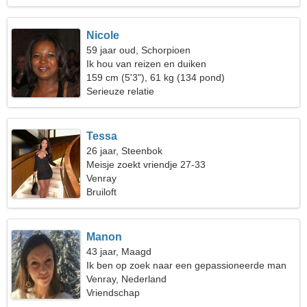
Nicole
59 jaar oud, Schorpioen
Ik hou van reizen en duiken
159 cm (5'3"), 61 kg (134 pond)
Serieuze relatie
Tessa
26 jaar, Steenbok
Meisje zoekt vriendje 27-33
Venray
Bruiloft
Manon
43 jaar, Maagd
Ik ben op zoek naar een gepassioneerde man
om samen te dansen
Venray, Nederland
Vriendschap