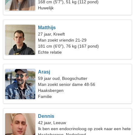
168 cm (5'7"), 51 kg (112 pond)
Huwelijk
Matthijs
27 jaar, Kreeft
Man zoekt vriendin 21-29
181 cm (6'0"), 76 kg (167 pond)
Echte relatie
Arasj
59 jaar oud, Boogschutter
Man zoekt senior dame 48-56
Haaksbergen
Familie
Dennis
42 jaar, Leeuw
Ik ben een endocrinoloog op zoek naar een hete
vrouw
Haaksbergen, Nederland