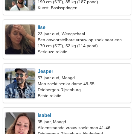
190 cm (6'3"), 85 kg (187 pond)
Kunst, Basisspringen
Ilse
23 jaar oud, Weegschaal
Een onvoorstelbare vrouw op zoek naar een
gepassioneerde relatie
170 cm (5'7"), 52 kg (114 pond)
Serieuze relatie
Jesper
57 jaar oud, Maagd
Man zoekt senior dame 49-55
Driebergen-Rijsenburg
Echte relatie
Isabel
35 jaar, Maagd
Alleenstaande vrouw zoekt man 41-46
Driebergen-Rijsenburg, Nederland