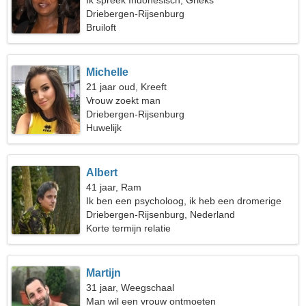
Ik spreek Indonesisch, Grieks
Driebergen-Rijsenburg
Bruiloft
Michelle
21 jaar oud, Kreeft
Vrouw zoekt man
Driebergen-Rijsenburg
Huwelijk
Albert
41 jaar, Ram
Ik ben een psycholoog, ik heb een dromerige
vrouw nodig
Driebergen-Rijsenburg, Nederland
Korte termijn relatie
Martijn
31 jaar, Weegschaal
Man wil een vrouw ontmoeten