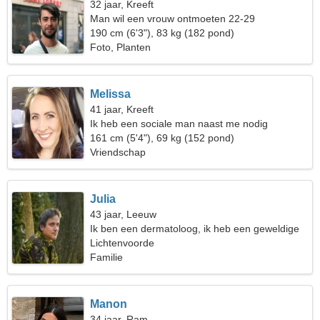
32 jaar, Kreeft
Man wil een vrouw ontmoeten 22-29
190 cm (6'3"), 83 kg (182 pond)
Foto, Planten
Melissa
41 jaar, Kreeft
Ik heb een sociale man naast me nodig
161 cm (5'4"), 69 kg (152 pond)
Vriendschap
Julia
43 jaar, Leeuw
Ik ben een dermatoloog, ik heb een geweldige
vrouw nodig
Lichtenvoorde
Familie
Manon
34 jaar, Ram