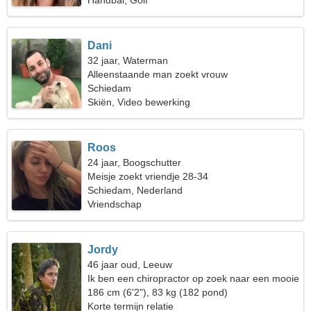
Handbal, Golf
Dani
32 jaar, Waterman
Alleenstaande man zoekt vrouw
Schiedam
Skiën, Video bewerking
Roos
24 jaar, Boogschutter
Meisje zoekt vriendje 28-34
Schiedam, Nederland
Vriendschap
Jordy
46 jaar oud, Leeuw
Ik ben een chiropractor op zoek naar een mooie
vrouw
186 cm (6'2"), 83 kg (182 pond)
Korte termijn relatie