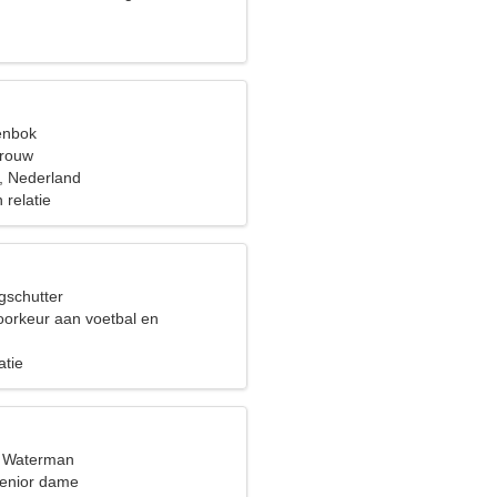
izen
eenbok
vrouw
 Nederland
 relatie
gschutter
oorkeur aan voetbal en
atie
, Waterman
senior dame