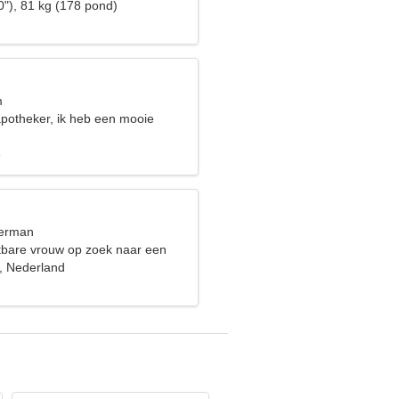
0"), 81 kg (178 pond)
m
apotheker, ik heb een mooie
e
terman
bare vrouw op zoek naar een
 Nederland