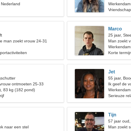
 Nederland
samen te re
Werkendam
Vriendschap
Marco
ft
25 jaar, St
de man zoekt vrouw 24-31
Man zoekt 
Werkendam,
portactiviteiten
Korte termijn
Jet
gschutter
55 jaar, Boo
 vrouw ontmoeten 25-33
Ik geef de v
), 83 kg (182 pond)
nachtclubs
Werkendam
ijf
Serieuze rel
Tijn
57 jaar oud
k naar een stel
Man zoekt 