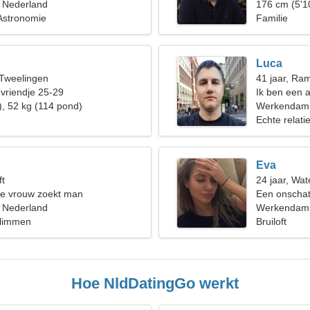
 Nederland
176 cm (5'1
Astronomie
Familie
Luca
 Tweelingen
41 jaar, Ra
 vriendje 25-29
Ik ben een 
), 52 kg (114 pond)
vrouw nodig
Werkendam
Echte relati
Eva
ft
24 jaar, Wa
de vrouw zoekt man
Een onschat
 Nederland
echte relatie
Werkendam,
klimmen
Bruiloft
Hoe NldDatingGo werkt