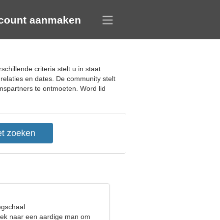
count aanmaken
llende criteria stelt u in staat
relaties en dates. De community stelt
venspartners te ontmoeten. Word lid
egschaal
oek naar een aardige man om