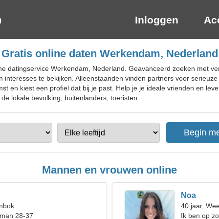
Inloggen
Ac
Gratis online daten Werkendam, Nederland
ne datingservice Werkendam, Nederland. Geavanceerd zoeken met verschi
n interesses te bekijken. Alleenstaanden vinden partners voor serieuze 
t en kiest een profiel dat bij je past. Help je je ideale vrienden en le
e lokale bevolking, buitenlanders, toeristen.
Mannen en vrouwen online
Noa
enbok
40 jaar, We
 man 28-37
Ik ben op z