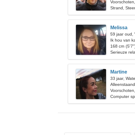
Voorschoten
Strand, Stee
Melissa
59 jaar oud,
Ik hou van k
168 cm (5'7"
Serieuze rela
Martine
33 jaar, Wat
Alleenstaan
Voorschoten
Computer spe