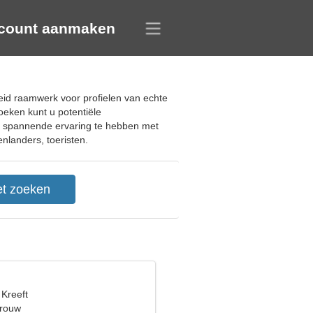
count aanmaken
d
reid raamwerk voor profielen van echte
eken kunt u potentiële
n spannende ervaring te hebben met
nlanders, toeristen.
 Kreeft
vrouw