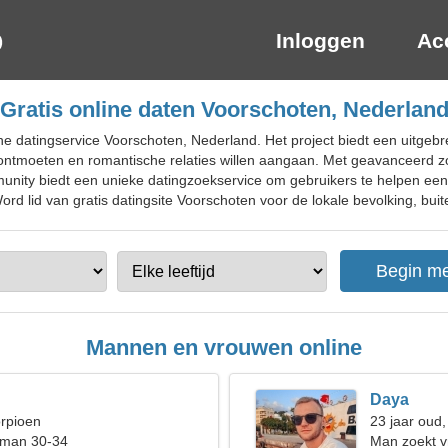
Inloggen
Ac
Gratis online daten Voorschoten, Nederlan
ne datingservice Voorschoten, Nederland. Het project biedt een uitgeb
ontmoeten en romantische relaties willen aangaan. Met geavanceerd zo
unity biedt een unieke datingzoekservice om gebruikers te helpen ee
 lid van gratis datingsite Voorschoten voor de lokale bevolking, buite
Mannen en vrouwen online
Daya
orpioen
23 jaar oud,
 man 30-34
Man zoekt 