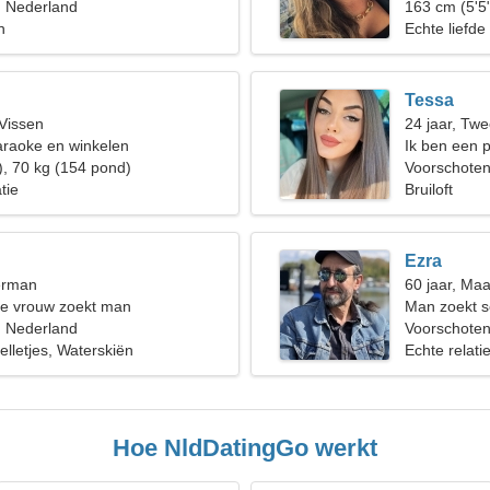
, Nederland
163 cm (5'5"
n
Echte liefde
Tessa
 Vissen
24 jaar, Twe
araoke en winkelen
Ik ben een 
), 70 kg (154 pond)
Voorschote
tie
Bruiloft
Ezra
erman
60 jaar, Ma
de vrouw zoekt man
Man zoekt s
, Nederland
Voorschoten
lletjes, Waterskiën
Echte relati
Hoe NldDatingGo werkt