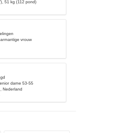
), 51 kg (112 pond)
elingen
parmantige vrouw
n
agd
enior dame 53-55
, Nederland
e