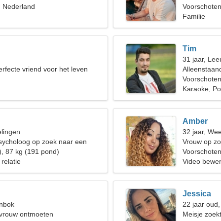
, Nederland
Voorschote
Familie
Tim
31 jaar, Le
erfecte vriend voor het leven
Alleenstaan
Voorschoten
Karaoke, P
Amber
elingen
32 jaar, We
sycholoog op zoek naar een
Vrouw op zo
), 87 kg (191 pond)
Voorschote
 relatie
Video bewer
Jessica
enbok
22 jaar oud
 vrouw ontmoeten
Meisje zoekt