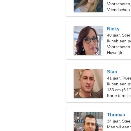
Voorschoten
Vriendschap
Nicky
40 jaar, Stier
Ik heb een p
nodig
Voorschoten
Huwelijk
Stan
41 jaar, Twe
Ik ben een p
leuke vrouw
183 cm (6'1"
Korte termijn
Thomas
34 jaar, Ste
Man wil een