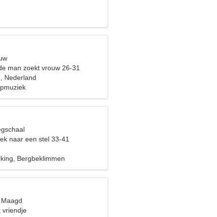
n
euw
de man zoekt vrouw 26-31
, Nederland
opmuziek
egschaal
ek naar een stel 33-41
n
king, Bergbeklimmen
, Maagd
 vriendje