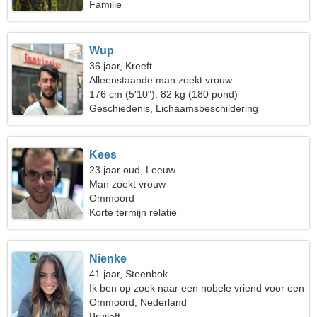
Familie
Wup
36 jaar, Kreeft
Alleenstaande man zoekt vrouw
176 cm (5'10"), 82 kg (180 pond)
Geschiedenis, Lichaamsbeschildering
Kees
23 jaar oud, Leeuw
Man zoekt vrouw
Ommoord
Korte termijn relatie
Nienke
41 jaar, Steenbok
Ik ben op zoek naar een nobele vriend voor een
wandeling
Ommoord, Nederland
Bruiloft