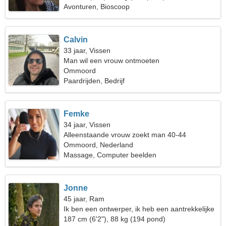
Avonturen, Bioscoop
Calvin
33 jaar, Vissen
Man wil een vrouw ontmoeten
Ommoord
Paardrijden, Bedrijf
Femke
34 jaar, Vissen
Alleenstaande vrouw zoekt man 40-44
Ommoord, Nederland
Massage, Computer beelden
Jonne
45 jaar, Ram
Ik ben een ontwerper, ik heb een aantrekkelijke
vrouw nodig
187 cm (6'2"), 88 kg (194 pond)